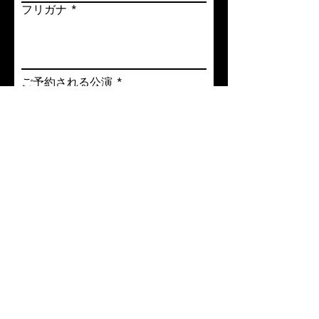
フリガナ
ご予約される公演
プレミアム（大人）
プレミアム（小人）
電話番号
メールアドレス
メッセージを入力